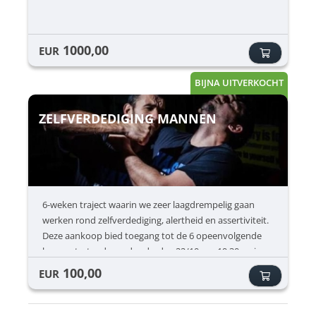
1000,00
EUR
BIJNA UITVERKOCHT
ZELFVERDEDIGING MANNEN
6-weken traject waarin we zeer laagdrempelig gaan
werken rond zelfverdediging, alertheid en assertiviteit.
Deze aankoop bied toegang tot de 6 opeenvolgende
lessen startende op donderdag 22/10 om 19:30 en is
enkel toegankelijk voor jongens en mannen vanaf 16
100,00
EUR
jaar.